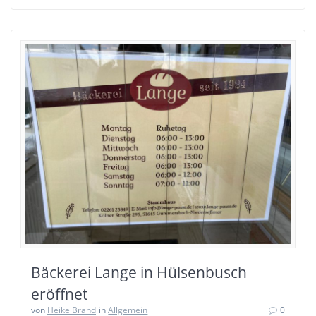
Bäckerei Lange in Hülsenbusch
eröffnet
von
Heike Brand
in
Allgemein
0