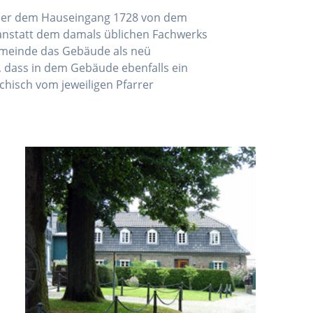
über dem Hauseingang 1728 von dem
 anstatt dem damals üblichen Fachwerks
emeinde das Gebäude als neü
 dass in dem Gebäude ebenfalls ein
echisch vom jeweiligen Pfarrer