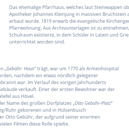
Das ehemalige Pfarrhaus, welches laut Steinwappen 
Apotheker Johannes Kleinjung in massiven Bruchstein
erbaut wurde. 1819 erwarb die evangelische Kircheng
Pfarrwohnung. Aus Archivunterlagen ist zu entnehmen,
Schulraum existierte, in dem Schüler in Latein und Gri
unterrichtet worden sind.
n „
Gebühr- Haus
“ trägt, war um 1770 als Armenhospital
orden, nachdem ein etwas nördlich gelegener
rannt war. Im Verlauf des vorigen Jahrhunderts
Gebäude verkauft. Einer der ersten Bewohner war der
iefel aus Hövel.
er Name des großen Dorfplatzes „
Otto Gebühr-Platz
“
twig/Ruhr geborenen und in Hülsenbusch
er Otto Gebühr, der aufgrund seiner enormen
vielen Filmen diese Rolle spielte.