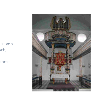
ist von
sch,
 sonst