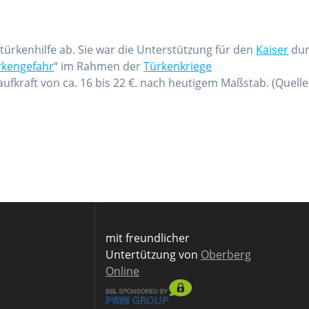
hstürkenhilfe ab. Sie war die Unterstützung für den
Kaiser
dur
rkengefahr
“ im Rahmen der
Türkenkriege
aufkraft von ca. 16 bis 22 €. nach heutigem Maßstab. (Quelle:
mit freundlicher
Untertützung von
Oberberg
Online