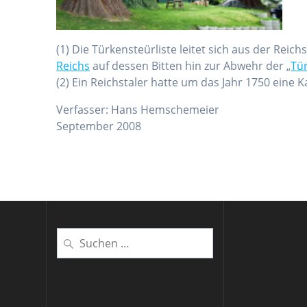
(1) Die Türkensteürliste leitet sich aus der Reic
Reichs
auf dessen Bitten hin zur Abwehr der „
Tü
(2) Ein Reichstaler hatte um das Jahr 1750 eine K
Verfasser: Hans Hemschemeier
September 2008
Suchen
nach: