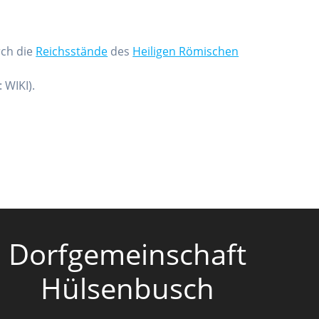
ch die
Reichsstände
des
Heiligen Römischen
 WIKI).
Dorfgemeinschaft
Hülsenbusch