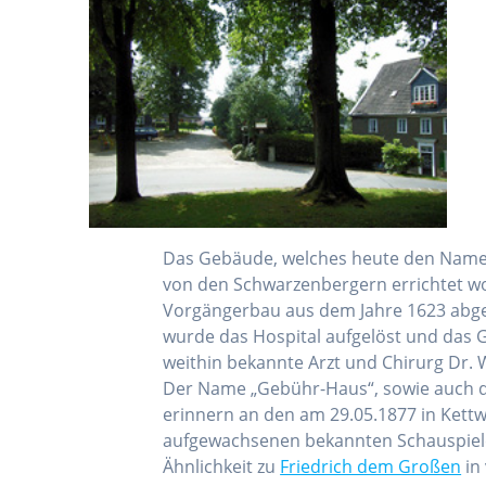
Das Gebäude, welches heute den Name
von den Schwarzenbergern errichtet w
Vorgängerbau aus dem Jahre 1623 abgeb
wurde das Hospital aufgelöst und das 
weithin bekannte Arzt und Chirurg Dr. W
Der Name „Gebühr-Haus“, sowie auch d
erinnern an den am 29.05.1877 in Ket
aufgewachsenen bekannten Schauspiel
Ähnlichkeit zu
Friedrich dem Großen
in 