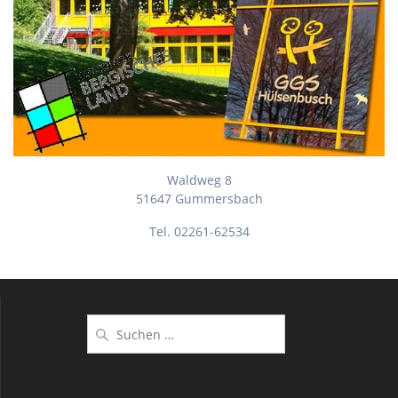
Waldweg 8
51647 Gummersbach
Tel. 02261-62534
Suchen
nach: