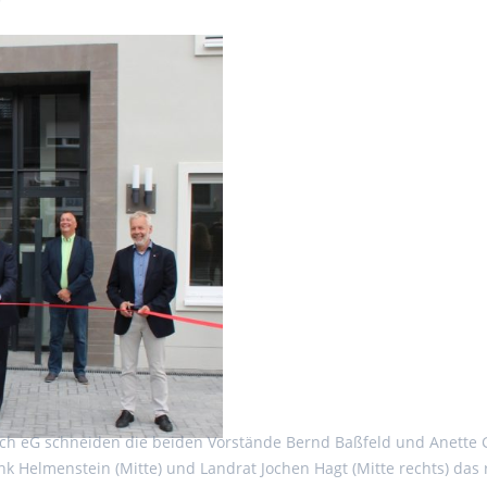
g
ch eG schneiden die beiden Vorstände Bernd Baßfeld und Anette Gel
 Helmenstein (Mitte) und Landrat Jochen Hagt (Mitte rechts) das r