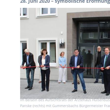
28. Juni 2020 – symbolische Eröffnun
Im Beisein des Aufsichtsrats der Ärztehaus Hülsenbus
Panske (rechts) mit Gummersbachs Bürgermeister Frank