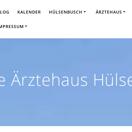
BLOG
KALENDER
HÜLSENBUSCH
ÄRZTEHAUS
MPRESSUM
te Ärztehaus Hül