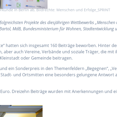
Urkunde in Berlin ab, Bildrechte: Menschen und Erfolge_SPRINT
rfolgreichsten Projekte des diesjährigen Wettbewerbs „Mensche
 Bartol, MdB, Bundesministerium für Wohnen, Stadtentwicklung
“ hatten sich insgesamt 160 Beiträge beworben. Hinter den 
er auch Vereine, Verbände und soziale Träger, die mit i
Kleinstadt oder Gemeinde beitragen.
und ein Sonderpreis in den Themenfeldern „Begegnen“, „Ver
in Stadt- und Ortsmitten eine besonders gelungene Antwort 
00 Euro. Dreizehn Beiträge wurden mit Anerkennungen und ei