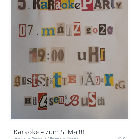
Karaoke – zum 5. Mal!!!
von
Heike Brand
in
Allgemein
,
Kneipe
0