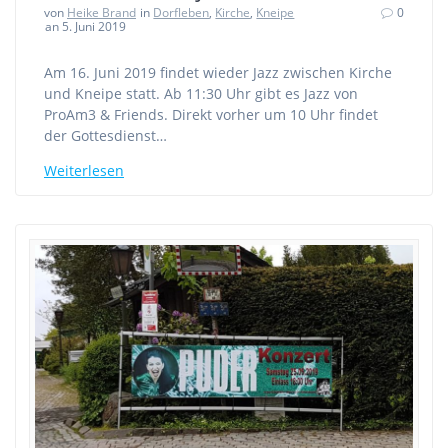
von
Heike Brand
in
Dorfleben
,
Kirche
,
Kneipe
0
an 5. Juni 2019
Am 16. Juni 2019 findet wieder Jazz zwischen Kirche
und Kneipe statt. Ab 11:30 Uhr gibt es Jazz von
ProAm3 & Friends. Direkt vorher um 10 Uhr findet
der Gottesdienst…
Weiterlesen