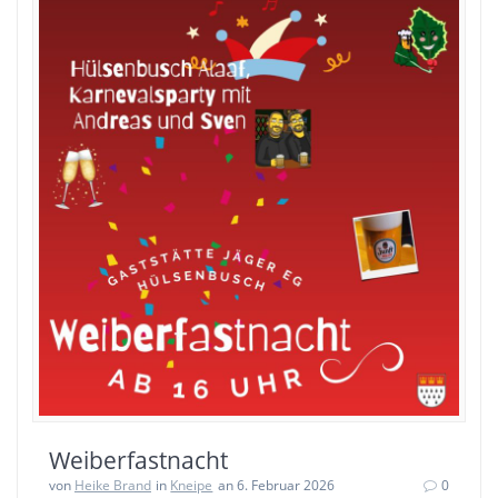
Weiberfastnacht
von
Heike Brand
in
Kneipe
an 6. Februar 2026
0