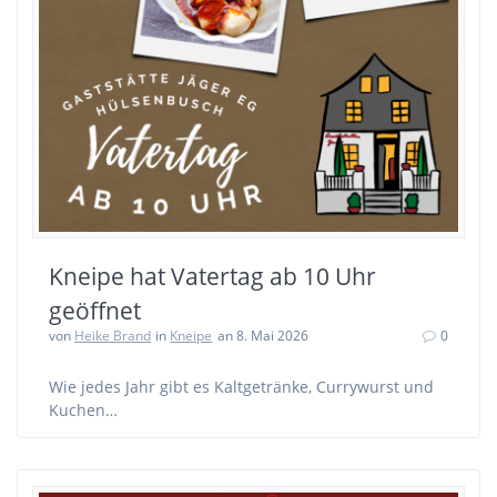
Kneipe hat Vatertag ab 10 Uhr
geöffnet
von
Heike Brand
in
Kneipe
an 8. Mai 2026
0
Wie jedes Jahr gibt es Kaltgetränke, Currywurst und
Kuchen…