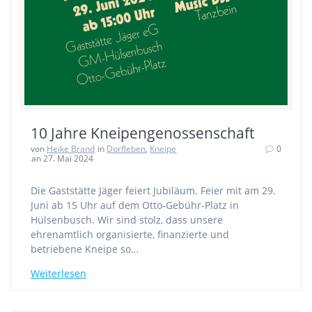
10 Jahre Kneipengenossenschaft
von
Heike Brand
in
Dorfleben
,
Kneipe
0
an 27. Mai 2024
Die Gaststätte Jäger feiert Jubiläum. Feier mit am 29.
Juni ab 15 Uhr auf dem Otto-Gebühr-Platz in
Hülsenbusch. Wir sind stolz, dass unsere
ehrenamtlich organisierte, finanzierte und
betriebene Kneipe so…
Weiterlesen