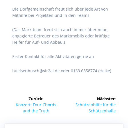
Die Dorfgemeinschaft freut sich über jede Art von
Mithilfe bei Projekten und in den Teams.
(Das Marktteam freut sich auch immer über neue,
engagierte Betreuer des Marktmobils oder kräftige
Helfer für Auf- und Abbau.)
Erster Kontakt für alle Aktivitäten gerne an
huelsenbusch@vir2al.de oder 0163.6358774 (Heike).
Beitragsnavigation
Zurück:
Nächster:
Vorheriger
Nächster
Konzert: Four Chords
Schützenhilfe für die
Beitrag:
Beitrag:
and the Truth
Schützenhalle