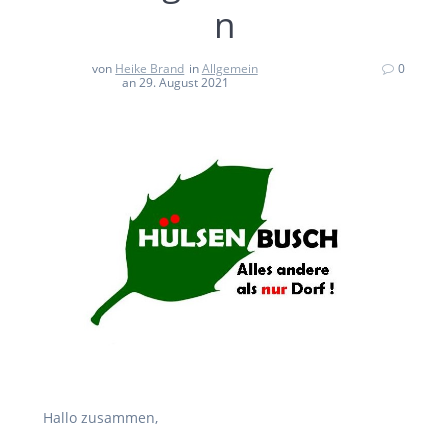
n
von
Heike Brand
in
Allgemein
0
an 29. August 2021
Hallo zusammen,