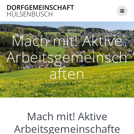
Zum
DORFGEMEINSCHAFT
Inhalt
HÜLSENBUSCH
springen
Mach mit! Aktive
Arbeitsgemeinsch
aften
Mach mit! Aktive
Arbeitsgemeinschafte