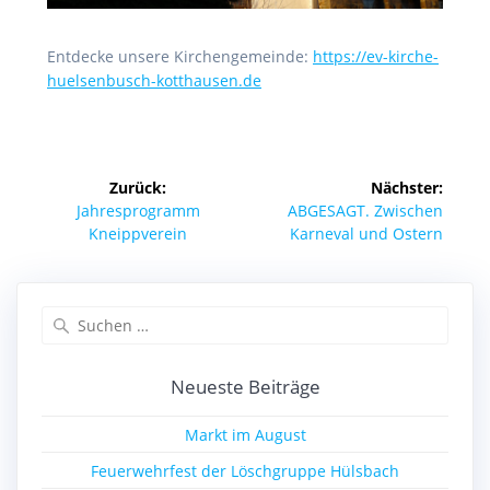
Entdecke unsere Kirchengemeinde:
https://ev-kirche-
huelsenbusch-kotthausen.de
Beitragsnavigation
Zurück:
Nächster:
Vorheriger
Nächster
Jahresprogramm
ABGESAGT. Zwischen
Beitrag:
Beitrag:
Kneippverein
Karneval und Ostern
Suchen
nach:
Neueste Beiträge
Markt im August
Feuerwehrfest der Löschgruppe Hülsbach