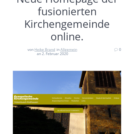
fusionierten
Kirchengemeinde
online.
von
Heike Brand
in
Allgemein
0
an 2. Februar 2020