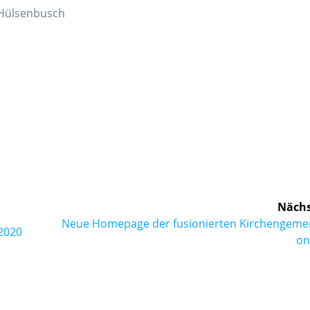
Hülsenbusch
Nächs
Nächster
Neue Homepage der fusionierten Kirchengeme
2020
Beitrag:
on