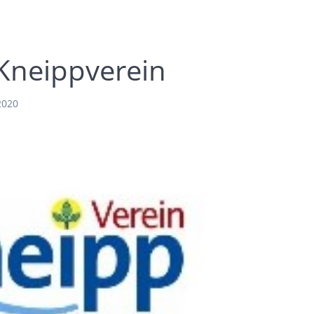
Kneippverein
2020