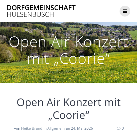
Zum
DORFGEMEINSCHAFT
Inhalt
HÜLSENBUSCH
springen
Open Air Konzert
mit „Coorie“
Open Air Konzert mit
„Coorie“
von
Heike Brand
in
Allgemein
an 24. Mai 2026
0