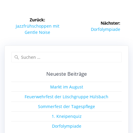
Beitragsnavigation
Zurück:
Nächster:
Vorheriger
Jazzfrühschoppen mit
Nächster
Dorfolympiade
Beitrag:
Gentle Noise
Beitrag:
Suchen
nach:
Neueste Beiträge
Markt im August
Feuerwehrfest der Löschgruppe Hülsbach
Sommerfest der Tagespflege
1. Kneipenquiz
Dorfolympiade