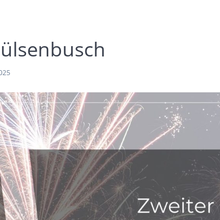
Hülsenbusch
025