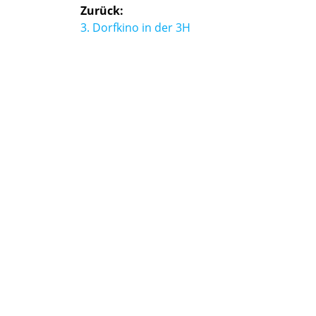
Beitragsnavigation
Zurück:
Vorheriger
3. Dorfkino in der 3H
Beitrag: