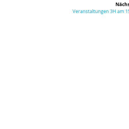
Nächs
Nächster
Veranstaltungen 3H am 15
Beitrag: