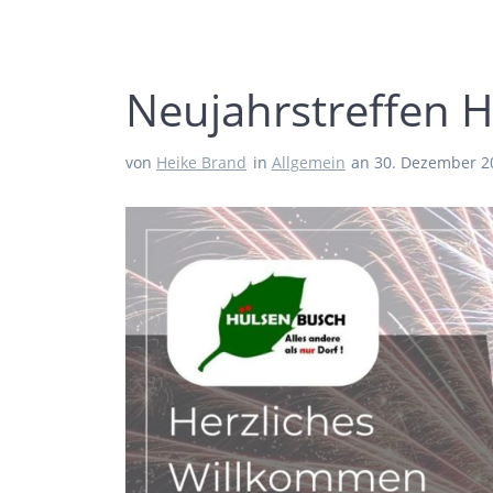
Neujahrstreffen 
von
Heike Brand
in
Allgemein
an 30. Dezember 2