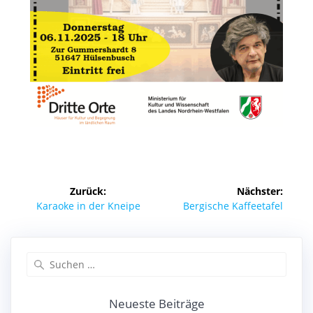
Beitragsnavigation
Zurück:
Nächster:
Vorheriger
Nächster
Karaoke in der Kneipe
Bergische Kaffeetafel
Beitrag:
Beitrag:
Suchen
nach:
Neueste Beiträge