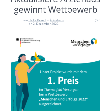
gewinnt Wettbewerb
von
Heike Brand
in
Ärtzehaus
0
an 2. Dezember 2022