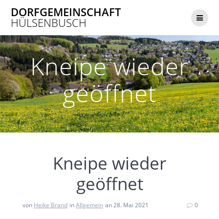
Zum
DORFGEMEINSCHAFT
Inhalt
HÜLSENBUSCH
springen
Kneipe wieder
geöffnet
Kneipe wieder
geöffnet
von
Heike Brand
in
Allgemein
an 28. Mai 2021
0