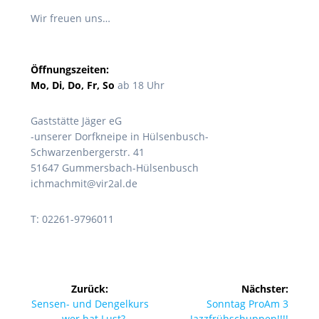
Wir freuen uns…
Öffnungszeiten:
Mo, Di, Do, Fr, So
ab 18 Uhr
Gaststätte Jäger eG
-unserer Dorfkneipe in Hülsenbusch-
Schwarzenbergerstr. 41
51647 Gummersbach-Hülsenbusch
ichmachmit@vir2al.de
T: 02261-9796011
Beitragsnavigation
Zurück:
Nächster:
Vorheriger
Nächster
Sensen- und Dengelkurs
Sonntag ProAm 3
Beitrag:
Beitrag:
– wer hat Lust?
Jazzfrühschuppen!!!!