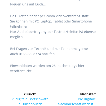
Freuen uns auf Euch…
Das Treffen findet per Zoom Videokonferenz statt.
Sie können mit PC, Laptop, Tablet oder Smartphone
teilnehmen.
Nur Audioübertragung per Festnetztelefon ist ebenso
möglich.
Bei Fragen zur Technik und zur Teilnahme gerne
auch 0163-6358774 anrufen.
Einwahldaten werden am 28. nachmittags hier
veröffentlicht.
Beitragsnavigation
Zurück:
Nächster:
Vorheriger
Nächster
2. digitale Dorfschwatz
Die digitale
Beitrag:
Beitrag:
in Hülsenbusch
Nachbarschaft wächst…