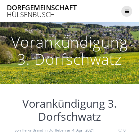
Zum
DORFGEMEINSCHAFT
Inhalt
HÜLSENBUSCH
springen
Vorankündigung
3. Dorfschwatz
Vorankündigung 3.
Dorfschwatz
von
Heike Brand
in
Dorfleben
an 4. April 2021
0