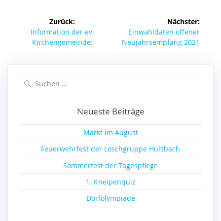
Beitragsnavigation
Zurück:
Nächster:
Vorheriger
Nächster
Information der ev.
Einwahldaten offener
Beitrag:
Beitrag:
Kirchengemeinde:
Neujahrsempfang 2021
Suchen
nach:
Neueste Beiträge
Markt im August
Feuerwehrfest der Löschgruppe Hülsbach
Sommerfest der Tagespflege
1. Kneipenquiz
Dorfolympiade