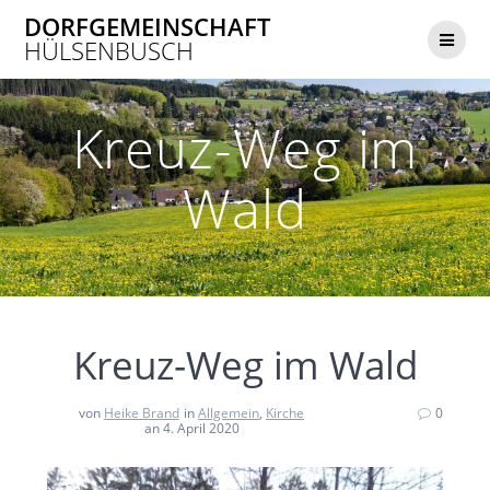
Zum
DORFGEMEINSCHAFT
Inhalt
HÜLSENBUSCH
springen
Kreuz-Weg im
Wald
Kreuz-Weg im Wald
von
Heike Brand
in
Allgemein
,
Kirche
0
an 4. April 2020