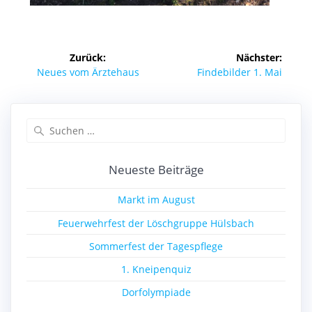
Beitragsnavigation
Zurück:
Nächster:
Vorheriger
Nächster
Neues vom Ärztehaus
Findebilder 1. Mai
Beitrag:
Beitrag:
Suchen
nach:
Neueste Beiträge
Markt im August
Feuerwehrfest der Löschgruppe Hülsbach
Sommerfest der Tagespflege
1. Kneipenquiz
Dorfolympiade