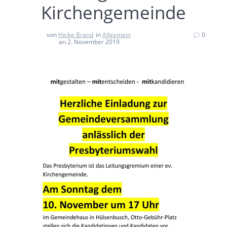
Kirchengemeinde
von
Heike Brand
in
Allgemein
0
an 2. November 2019