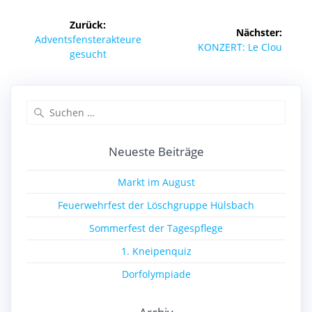
Beitragsnavigation
Zurück:
Nächster:
Vorheriger
Adventsfensterakteure
Nächster
KONZERT: Le Clou
Beitrag:
gesucht
Beitrag:
Suchen
nach:
Neueste Beiträge
Markt im August
Feuerwehrfest der Löschgruppe Hülsbach
Sommerfest der Tagespflege
1. Kneipenquiz
Dorfolympiade