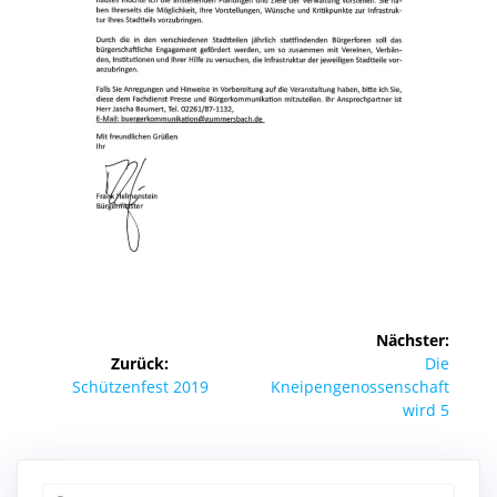
Beitragsnavigation
Nächster:
Nächster
Zurück:
Die
Vorheriger
Beitrag:
Schützenfest 2019
Kneipengenossenschaft
Beitrag:
wird 5
Suchen