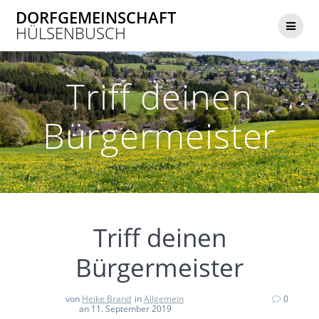
Zum
DORFGEMEINSCHAFT
Inhalt
HÜLSENBUSCH
springen
Triff deinen
Bürgermeister
Triff deinen
Bürgermeister
von
Heike Brand
in
Allgemein
0
an 11. September 2019