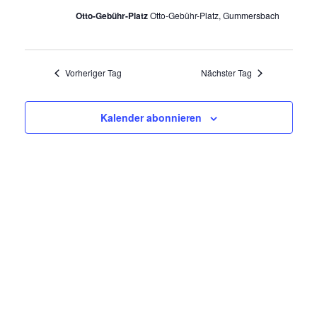
4.
a
n
Otto-Gebühr-Platz
Otto-Gebühr-Platz, Gummersbach
s
n
Oktober
t
s
a
Vorheriger Tag
Nächster Tag
2025
t
l
t
Kalender abonnieren
a
u
l
n
g
t
A
u
n
n
s
i
g
c
e
h