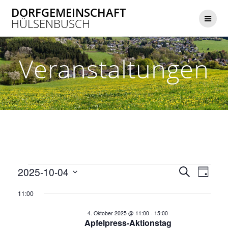
Zum
DORFGEMEINSCHAFT
Inhalt
HÜLSENBUSCH
springen
Veranstaltungen
V
Veranstaltungen
V
2025-10-04
Suche
Tag
Datum
e
e
11:00
wählen.
für
r
r
4. Oktober 2025 @ 11:00
-
15:00
a
Apfelpress-Aktionstag