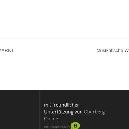
 MARKT
Musikalische W
mit freundlicher
Untertützung von
Oberberg
Online