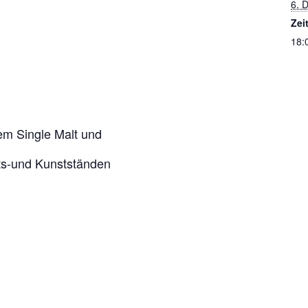
6. 
Zei
18:
em Single Malt und
ts-und Kunstständen