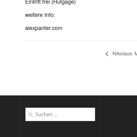
Eintritt frei (Hutgage)
weitere Info:
alexpanter.com
Nikolaus-
Suchen
nach: