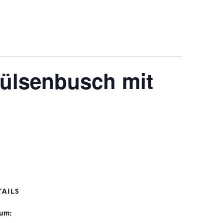
Hülsenbusch mit
TAILS
um: