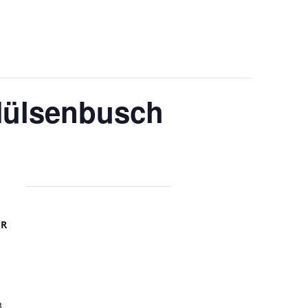
 Hülsenbusch
OR
8