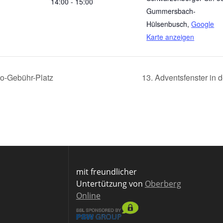
14:00 - 15:00
Gummersbach-
Hülsenbusch
,
Google
Karte anzeigen
to-Gebühr-Platz
13. Adventsfenster in
mit freundlicher
Untertützung von
Oberberg
Online